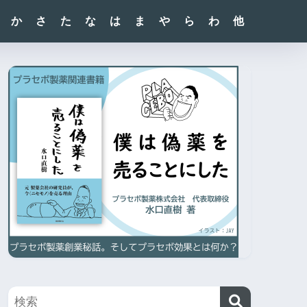
か
さ
た
な
は
ま
や
ら
わ
他