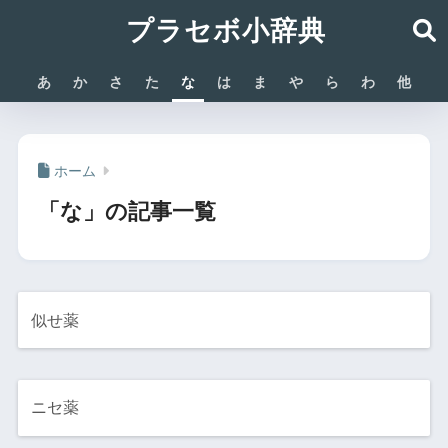
プラセボ小辞典
あ
か
さ
た
な
は
ま
や
ら
わ
他
ホーム
「な」の記事一覧
似せ薬
ニセ薬