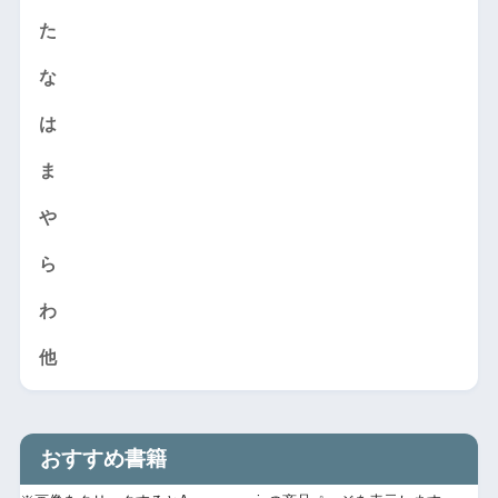
た
な
は
ま
や
ら
わ
他
おすすめ書籍